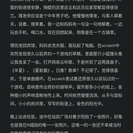
面的街道很安静，隔壁的店里店主和店员拉家常都显得很突
兀。理发师应该是个中年男子吧。他慢慢地理发，与客人聊着
天，说着，微笑着。我一边和妈妈有一句没一句地聊着，一边
玩会手机，喝口水。现在回想起来，倒像是在一个古镇里。
理完发回宾馆，妈妈去洗衣服，我玩起了电脑。在scratch中
突然发现很久以前弄的一个游戏的草稿，里面那只小狐狸头像
让我发呆了一会。打开网易云听歌，于是听到了这两首曲子，
《半夏》，《夏新晨》。日推？歌单？不记得了。觉得很喜
欢，于是单曲循环。在scratch里试着还原很久以前玩过的一
个游戏，音响里传出奇妙的钢琴声。窗外那条小小的街上，各
种细小的声响清晰地传上来。时间依然慢慢流淌，从手与鼠标
间，小小的房间里，窄窄的街道上，金色的阳光中。
晚上出去吃饭，途中在站前广场对着夕阳拍了一张照片，好像
也是我在N城拍的唯一一张照片。这唯一的一张还不幸被当时