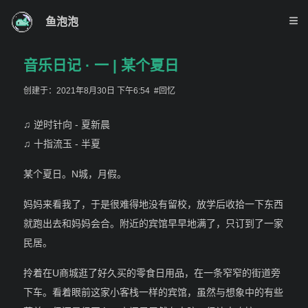
鱼泡泡
音乐日记 · 一 | 某个夏日
创建于：2021年8月30日 下午6:54
#回忆
♫ 逆时针向 - 夏新晨
♫ 十指流玉 - 半夏
某个夏日。N城，月假。
妈妈来看我了，于是很难得地没有留校，放学后收拾一下东西
就跑出去和妈妈会合。附近的宾馆早早地满了，只订到了一家
民居。
拎着在U商城逛了好久买的零食日用品，在一条窄窄的街道旁
下车。看着眼前这家小客栈一样的宾馆，虽然与想象中的有些